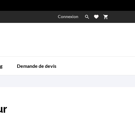
Connexion

shopping_cart

g
Demande de devis
ur