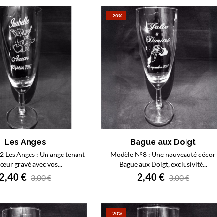
-20%
Les Anges
Bague aux Doigt
 Les Anges : Un ange tenant
Modèle N°8 : Une nouveauté décor
œur gravé avec vos...
Bague aux Doigt, exclusivité...
2,40 €
2,40 €
3,00 €
3,00 €
-20%