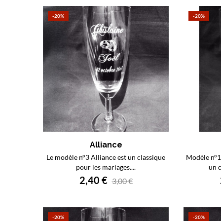
-20%
-20%
Alliance
Le modèle n°3 Alliance est un classique
Modèle n°12
pour les mariages....
un c
2,40 €
3,00 €
-20%
-20%