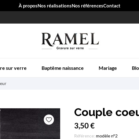
À propos
Nos réalisations
Nos références
Contact
re sur verre
Baptême naissance
Mariage
Blo
oeur
Couple coe
3,50 €
Référence:
modèle n°2