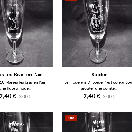
s les Bras en l'air
Spider
0 Mariés les bras en l'air –
Le modèle n°9 "Spider" est conçu po
une flûte unique...
ajouter une pointe...
2,40 €
2,40 €
3,00 €
3,00 €
-20%